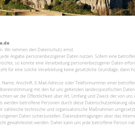
e.de
n. Wir nehmen den Datenschutz ernst.
e jede Angabe personenbezogener Daten nutzen. Sofern eine betroff
öchte, so könnte eine Verarbeitung personenbezogener Daten erforde
t für eine solche Verarbeitung keine gesetzliche Grundlage, dann hole
Name, Anschrift, E-Mail-Adresse oder Telefonnummer einer betroffenen
bereinstimmung mit den für uns geltenden landesspezifischen Dat
hten wir die Öffentlichkeit über Art, Umfang und Zweck der von uns
s werden betroffene Personen durch diese Datenschutzerklärung über
 wir zahlreiche technische und organisatorische Maßnahmen umgesetzt
zogenen Daten sicherzustellen. Datenübertragungen über das Interne
cht gewährleistet werden. Daher kann uns jede betroffene Person natür