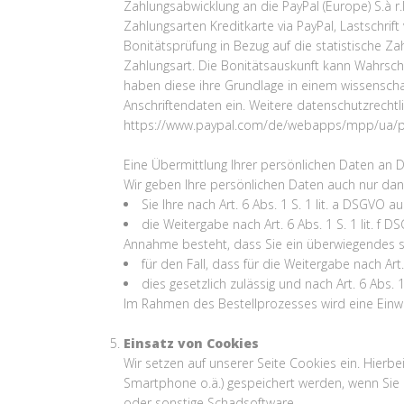
Zahlungsabwicklung an die PayPal (Europe) S.à r.l
Zahlungsarten Kreditkarte via PayPal, Lastschrif
Bonitätsprüfung in Bezug auf die statistische Z
Zahlungsart. Die Bonitätsauskunft kann Wahrsche
haben diese ihre Grundlage in einem wissenscha
Anschriftendaten ein. Weitere datenschutzrech
https://www.paypal.com/de/webapps/mpp/ua/pri
Eine Übermittlung Ihrer persönlichen Daten an D
Wir geben Ihre persönlichen Daten auch nur dann
Sie Ihre nach Art. 6 Abs. 1 S. 1 lit. a DSGVO a
die Weitergabe nach Art. 6 Abs. 1 S. 1 lit. 
Annahme besteht, dass Sie ein überwiegendes s
für den Fall, dass für die Weitergabe nach Art
dies gesetzlich zulässig und nach Art. 6 Abs. 1
Im Rahmen des Bestellprozesses wird eine Einwil
Einsatz von Cookies
Wir setzen auf unserer Seite Cookies ein. Hierbe
Smartphone o.ä.) gespeichert werden, wenn Sie 
oder sonstige Schadsoftware.