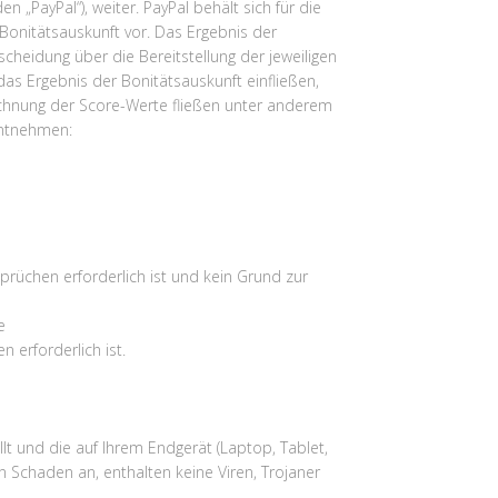
n „PayPal“), weiter. PayPal behält sich für die
r Bonitätsauskunft vor. Das Ergebnis der
cheidung über die Bereitstellung der jeweiligen
das Ergebnis der Bonitätsauskunft einfließen,
echnung der Score-Werte fließen unter anderem
entnehmen:
prüchen erforderlich ist und kein Grund zur
e
n erforderlich ist.
llt und die auf Ihrem Endgerät (Laptop, Tablet,
 Schaden an, enthalten keine Viren, Trojaner