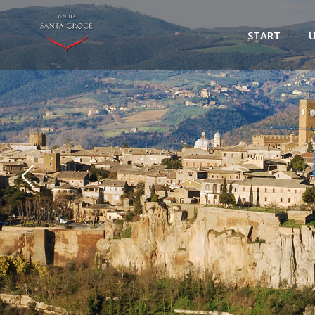
START
U