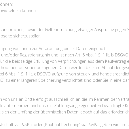
können;
abwickeln zu können;
ngsansprüchen, sowie der Geltendmachung etwaiger Ansprüche gegen S
seite sicherzustellen;
ligung von Ihnen zur Verarbeitung dieser Daten eingeholt.
g und/oder Registrierung hin und ist nach Art. 6 Abs. 1 S. 1 lit. b DS
 die beidseitige Erfüllung von Verpflichtungen aus dem Kaufvertrag er
ns erhobenen personenbezogenen Daten werden bis zum Ablauf der gese
ikel 6 Abs. 1 S. 1 lit. c DSGVO aufgrund von steuer- und handelsrecht
) zu einer längeren Speicherung verpflichtet sind oder Sie in eine d
on uns an Dritte erfolgt ausschließlich an die im Rahmen der Vertrag
stik-Unternehmen und das mit Zahlungsangelegenheiten beauftragte Kred
sich der Umfang der übermittelten Daten jedoch auf das erforderli
Lastschrift via PayPal oder „Kauf auf Rechnung“ via PayPal geben wir I