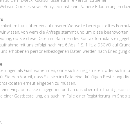
en zu dem Zweck, Rückschlüsse auf Ihre Person zu ziehen.
ebsite Cookies sowie Analysedienste ein. Nähere Erläuterungen dazu e
rs
glichkeit, mit uns über ein auf unserer Webseite bereitgestelltes For
it wir wissen, von wem die Anfrage stammt und um diese beantworten 
tscheidung, ob Sie diese Daten im Rahmen des Kontaktformulars eingeg
hme mit uns erfolgt nach Art. 6 Abs. 1 S. 1 lit. a DSGVO auf Grundlage 
n uns erhobenen personenbezogenen Daten werden nach Erledigung de
te
llungen als Gast vornehmen, ohne sich zu registrieren, oder sich in 
 für Sie den Vorteil, dass Sie sich im Falle einer künftigen Bestellung 
ontaktdaten erneut eingeben zu müssen.
 eine Eingabemaske eingegeben und an uns übermittelt und gespeich
le einer Gastbestellung, als auch im Falle einer Registrierung im Shop
k)