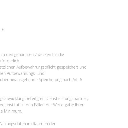
ie;
GVO zu den genannten Zwecken für die
forderlich.
tzlichen Aufbewahrungspflicht gespeichert und
lichen Aufbewahrungs- und
arüber hinausgehende Speicherung nach Art. 6
sabwicklung beteiligten Dienstleistungspartner,
itinstitut. In den Fällen der Weitergabe Ihrer
che Minimum.
hre Zahlungsdaten im Rahmen der