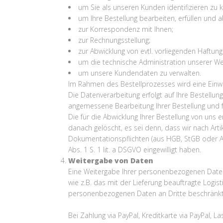
um Sie als unseren Kunden identifizieren zu 
um Ihre Bestellung bearbeiten, erfüllen und 
zur Korrespondenz mit Ihnen;
zur Rechnungsstellung;
zur Abwicklung von evtl. vorliegenden Haftu
um die technische Administration unserer Web
um unsere Kundendaten zu verwalten.
Im Rahmen des Bestellprozesses wird eine Einwil
Die Datenverarbeitung erfolgt auf Ihre Bestellun
angemessene Bearbeitung Ihrer Bestellung und für
Die für die Abwicklung Ihrer Bestellung von u
danach gelöscht, es sei denn, dass wir nach Art
Dokumentationspflichten (aus HGB, StGB oder AO
Abs. 1 S. 1 lit. a DSGVO eingewilligt haben.
Weitergabe von Daten
Eine Weitergabe Ihrer personenbezogenen Daten v
wie z.B. das mit der Lieferung beauftragte Logi
personenbezogenen Daten an Dritte beschränkt 
Bei Zahlung via PayPal, Kreditkarte via PayPal, 