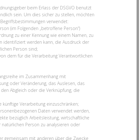
ordnungsgeber beim Erlass der DSGVO benutzt
ändlich sein. Um dies sicher zu stellen, möchten
e Begriffsbestimmungen verwendet:
 Person (im Folgenden „betroffene Person“)
Zuordnung zu einer Kennung wie einem Namen, zu
dentifiziert werden kann, die Ausdruck der
rlichen Person sind;
 von dem für die Verarbeitung Verantwortlichen
organgsreihe im Zusammenhang mit
sung oder Veränderung, das Auslesen, das
 den Abgleich oder die Verknüpfung, die
 künftige Verarbeitung einzuschränken;
 personenbezogenen Daten verwendet werden,
e bezüglich Arbeitsleistung, wirtschaftliche
r natürlichen Person zu analysieren oder
n oder gemeinsam mit anderen über die Zwecke