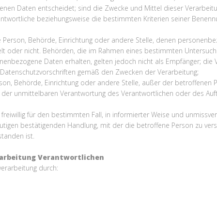
enen Daten entscheidet; sind die Zwecke und Mittel dieser Verarbeit
antwortliche beziehungsweise die bestimmten Kriterien seiner Bene
sche Person, Behörde, Einrichtung oder andere Stelle, denen personen
ndelt oder nicht. Behörden, die im Rahmen eines bestimmten Unters
nenbezogene Daten erhalten, gelten jedoch nicht als Empfänger; die 
n Datenschutzvorschriften gemäß den Zwecken der Verarbeitung;
Person, Behörde, Einrichtung oder andere Stelle, außer der betroffene
 der unmittelbaren Verantwortung des Verantwortlichen oder des Auftr
 freiwillig für den bestimmten Fall, in informierter Weise und unmiss
utigen bestätigenden Handlung, mit der die betroffene Person zu verst
tanden ist.
arbeitung Verantwortlichen
verarbeitung durch: