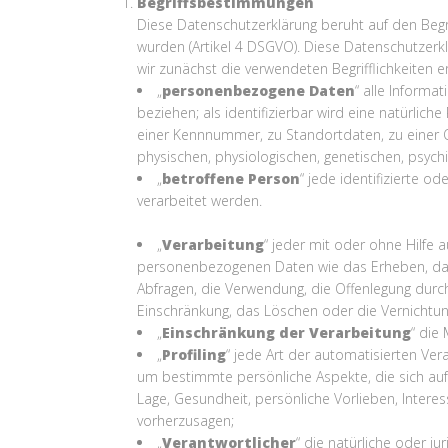
Begriffsbestimmungen
Diese Datenschutzerklärung beruht auf den Beg
wurden (Artikel 4 DSGVO). Diese Datenschutzerklä
wir zunächst die verwendeten Begrifflichkeiten
„
personenbezogene Daten
“ alle Informat
beziehen; als identifizierbar wird eine natürli
einer Kennnummer, zu Standortdaten, zu einer 
physischen, physiologischen, genetischen, psychis
„
betroffene Person
“ jede identifizierte 
verarbeitet werden.
„
Verarbeitung
“ jeder mit oder ohne Hilfe
personenbezogenen Daten wie das Erheben, das 
Abfragen, die Verwendung, die Offenlegung durch
Einschränkung, das Löschen oder die Vernichtun
„
Einschränkung der Verarbeitung
“ die
„
Profiling
“ jede Art der automatisierten V
um bestimmte persönliche Aspekte, die sich auf 
Lage, Gesundheit, persönliche Vorlieben, Interes
vorherzusagen;
„
Verantwortlicher
“ die natürliche oder j