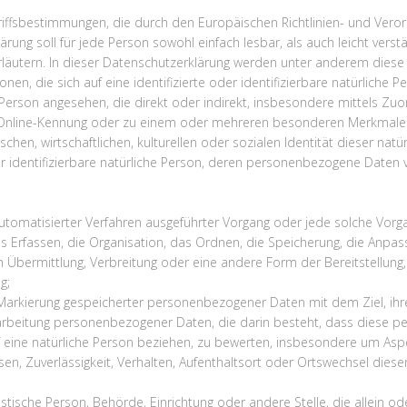
riffsbestimmungen, die durch den Europäischen Richtlinien- und Ver
rung soll für jede Person sowohl einfach lesbar, als auch leicht verst
 erläutern. In dieser Datenschutzerklärung werden unter anderem dies
ionen, die sich auf eine identifizierte oder identifizierbare natürliche
che Person angesehen, die direkt oder indirekt, insbesondere mittels 
Online-Kennung oder zu einem oder mehreren besonderen Merkmalen i
chen, wirtschaftlichen, kulturellen oder sozialen Identität dieser natü
oder identifizierbare natürliche Person, deren personenbezogene Daten
 automatisierter Verfahren ausgeführter Vorgang oder jede solche V
Erfassen, die Organisation, das Ordnen, die Speicherung, die Anpas
 Übermittlung, Verbreitung oder eine andere Form der Bereitstellung,
g;
 Markierung gespeicherter personenbezogener Daten mit dem Ziel, ihre
erarbeitung personenbezogener Daten, die darin besteht, dass diese
eine natürliche Person beziehen, zu bewerten, insbesondere um Aspekt
sen, Zuverlässigkeit, Verhalten, Aufenthaltsort oder Ortswechsel diese
uristische Person, Behörde, Einrichtung oder andere Stelle, die allei