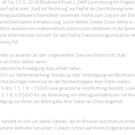
. et Cie, S.C.A., 22-24 Boulevard Royal, L-2449 Luxembourg (im Folgende
t via PayPal oder „Kauf auf Rechnung“ via PayPal die Durchführung eine
ahlungsausfallwahrscheinlichkeit verwendet PayPal zum Zwecke der Ents
inlichkeitswerte enthalten (sog. Score-Werte). Soweit Score-Werte in 
ftlich anerkannten mathematisch-statistischen Verfahren. In die Ber
tliche Informationen können Sie den PayPal Datenschutzgrundsätzen 
vacy-full
ritte zu anderen als den vorgenannten Zwecken findet nicht statt.
 an Dritte weiter, wenn:
usdrückliche Einwilligung dazu erteilt haben,
f DSGVO zur Geltendmachung, Ausübung oder Verteidigung von Rechtsans
chutzwürdiges Interesse an der Nichtweitergabe Ihrer Daten haben,
. 6 Abs. 1 S. 1 lit. c DSGVO eine gesetzliche Verpflichtung besteht, sowi
 S. 1 lit. b DSGVO für die Abwicklung von Vertragsverhältnissen mit Ihne
ligung von Ihnen zur Weitergabe Ihrer Daten an Dritte eingeholt.
i handelt es sich um kleine Dateien, die Ihr Browser automatisch erste
unsere Webseite besuchen. Cookies richten auf Ihrem Endgerät keinen